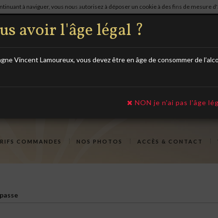
continuant à naviguer, vous nous autorisez à déposer un cookie à des fins de mesure 
)
03.25.29.39.32
 avoir l'âge légal ?
ne Vincent Lamoureux, vous devez être en âge de consommer de l’alcool 
NON je n'ai pas l'âge lég
ARIFS COMMANDES
NOS PHOTOS
ACCÈS & CONTACT
passe