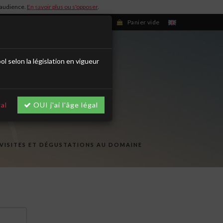
d'audience.
En savoir plus ou s'opposer
.
Se connecter/S'inscrire
Panier vide
selon la législation en vigueur
al
OUI j'ai l'âge légal
VISITES ET DÉGUSTATIONS AU DOMAINE