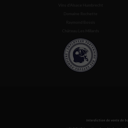
Vins d'Alsace Humbrecht
Domaine Rochette
Raymond Bossis
Château Les Millards
Interdiction de vente de 