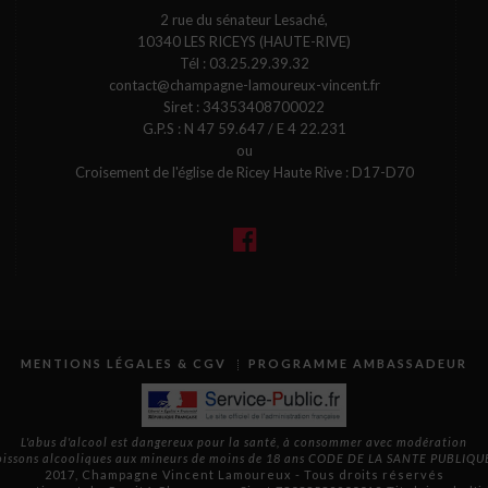
2 rue du sénateur Lesaché,
10340 LES RICEYS (HAUTE-RIVE)
Tél :
03.25.29.39.32
contact@champagne-lamoureux-vincent.fr
Siret : 34353408700022
G.P.S : N 47 59.647 / E 4 22.231
ou
Croisement de l'église de Ricey Haute Rive : D17-D70
MENTIONS LÉGALES & CGV
PROGRAMME AMBASSADEUR
L'abus d'alcool est dangereux pour la santé, à consommer avec modération
boissons alcooliques aux mineurs de moins de 18 ans CODE DE LA SANTE PUBLIQUE.
2017, Champagne Vincent Lamoureux - Tous droits réservés