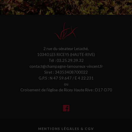
2 rue du sénateur Lesaché,
10340 LES RICEYS (HAUTE-RIVE)
Tél :
03.25.29.39.32
contact@champagne-lamoureux-vincent.fr
Siret : 34353408700022
G.P.S : N 47 59.647 / E 4 22.231
ou
Croisement de l'église de Ricey Haute Rive : D17-D70
MENTIONS LÉGALES & CGV