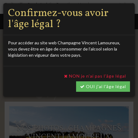
Ce site utilise Google Analytics. En continuant à naviguer, vous nous autorisez à
Confirmez-vous avoir
déposer un cookie à des fins de mesure d'audience.
En savoir plus ou s'opposer
.
Se connecter/S'inscrire
Panier
l'âge légal ?
03.25.29.39.32
vide
Pour accéder au site web Champagne Vincent Lamoureux,
vous devez être en âge de consommer de l’alcool selon la
législation en vigueur dans votre pays.
NON je n'ai pas l'âge légal
OUI j'ai l'âge légal
Menu
NOS PHOTOS | CHAMPAGNES
VINCENT LAMOUREUX